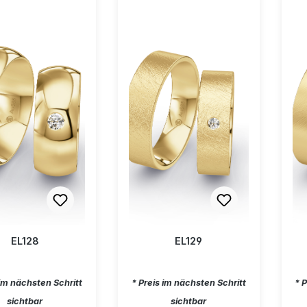
EL128
EL129
ärer Preis:
Regulärer Preis:
Re
 im nächsten Schritt
* Preis im nächsten Schritt
* 
sichtbar
sichtbar