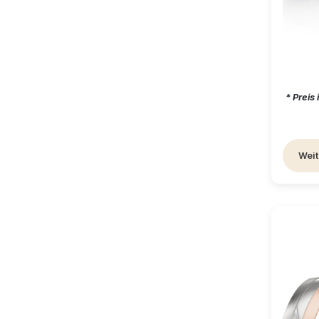
Regul
* Preis
Weit