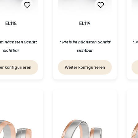
EL118
EL119
ärer Preis:
Regulärer Preis:
Re
 im nächsten Schritt
* Preis im nächsten Schritt
* 
sichtbar
sichtbar
er konfigurieren
Weiter konfigurieren