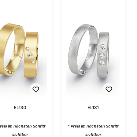
EL130
EL131
gulärer Preis:
Regulärer Preis:
Preis im nächsten Schritt
* Preis im nächsten Schritt
sichtbar
sichtbar