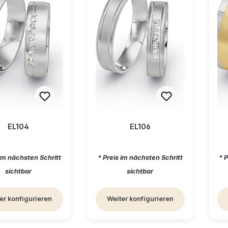
EL104
EL106
ärer Preis:
Regulärer Preis:
Re
 im nächsten Schritt
* Preis im nächsten Schritt
* 
sichtbar
sichtbar
er konfigurieren
Weiter konfigurieren