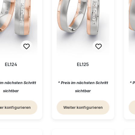
EL124
EL125
ärer Preis:
Regulärer Preis:
Re
 im nächsten Schritt
* Preis im nächsten Schritt
* 
sichtbar
sichtbar
er konfigurieren
Weiter konfigurieren