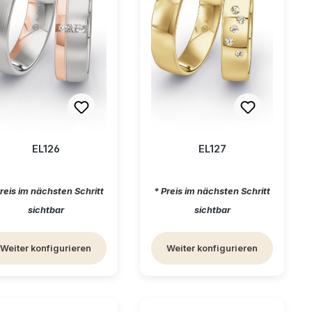
EL126
EL127
gulärer Preis:
Regulärer Preis:
Preis im nächsten Schritt
* Preis im nächsten Schritt
sichtbar
sichtbar
Weiter konfigurieren
Weiter konfigurieren