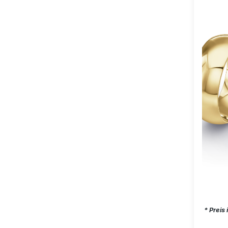
Regul
* Preis