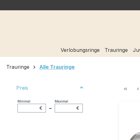
Finde einen Juwe
springen
Zur Hauptnavigation springen
Verlobungsringe
Trauringe
Ju
Trauringe
Alle Trauringe
Preis
Minimal
Maximal
–
€
€