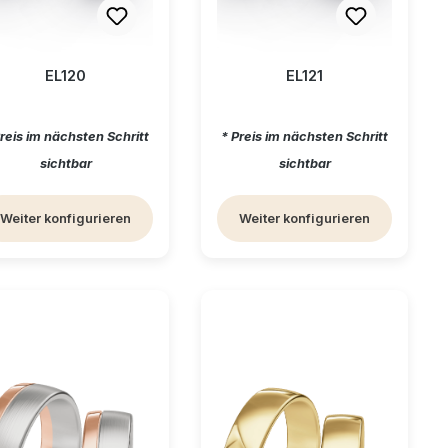
EL120
EL121
gulärer Preis:
Regulärer Preis:
Preis im nächsten Schritt
* Preis im nächsten Schritt
sichtbar
sichtbar
Weiter konfigurieren
Weiter konfigurieren