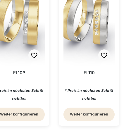
EL109
EL110
gulärer Preis:
Regulärer Preis:
Preis im nächsten Schritt
* Preis im nächsten Schritt
sichtbar
sichtbar
Weiter konfigurieren
Weiter konfigurieren