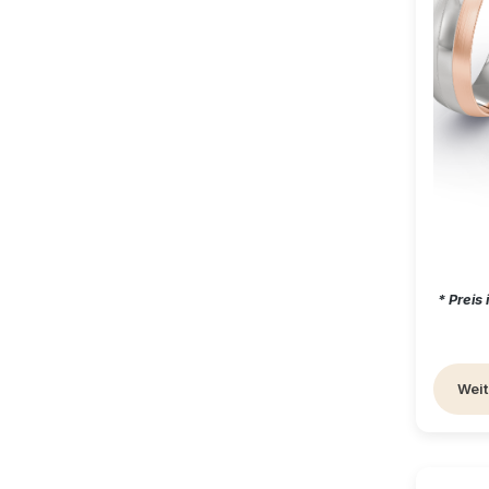
Regul
* Preis
Weit