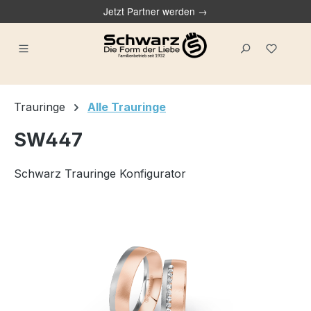
Jetzt Partner werden →
alt springen
Du ha
Trauringe
Alle Trauringe
SW447
Schwarz Trauringe Konfigurator
Bildergalerie überspringen