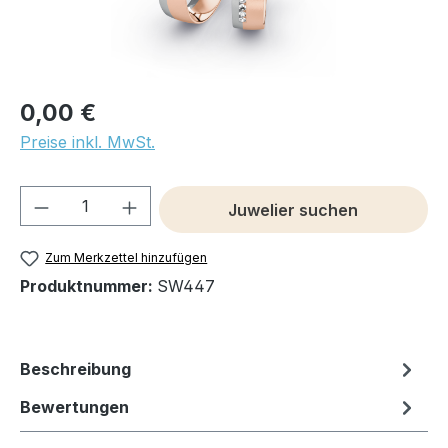
0,00 €
Preise inkl. MwSt.
Produkt Anzahl: Gib den gewünschten We
Juwelier suchen
Zum Merkzettel hinzufügen
Produktnummer:
SW447
Beschreibung
Bewertungen