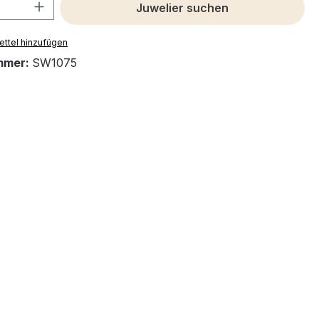
 Anzahl: Gib den gewünschten Wert ein 
Juwelier suchen
ttel hinzufügen
mmer:
SW1075