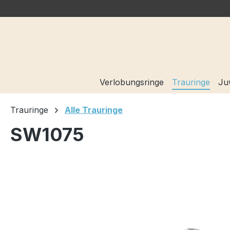
springen
Zur Hauptnavigation springen
Verlobungsringe
Trauringe
Ju
Trauringe
Alle Trauringe
SW1075
Bildergalerie überspringen