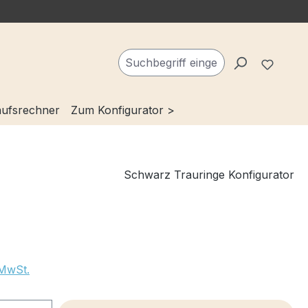
Du ha
ufsrechner
Zum Konfigurator >
Schwarz Trauringe Konfigurator
 MwSt.