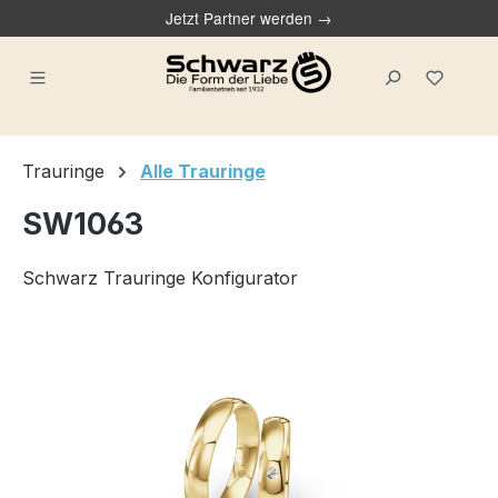
Jetzt Partner werden →
alt springen
Du ha
Trauringe
Alle Trauringe
SW1063
Schwarz Trauringe Konfigurator
Bildergalerie überspringen