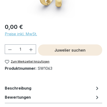
0,00 €
Preise inkl. MwSt.
Produkt Anzahl: Gib den gewünschten We
Juwelier suchen
Zum Merkzettel hinzufügen
Produktnummer:
SW1063
Beschreibung
Bewertungen