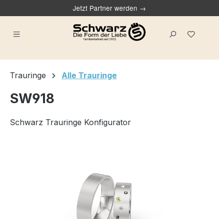
Jetzt Partner werden →
alt springen
Du ha
Trauringe
Alle Trauringe
SW918
Schwarz Trauringe Konfigurator
Bildergalerie überspringen