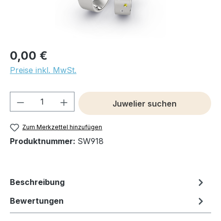
0,00 €
Preise inkl. MwSt.
Produkt Anzahl: Gib den gewünschten We
Juwelier suchen
Zum Merkzettel hinzufügen
Produktnummer:
SW918
Beschreibung
Bewertungen