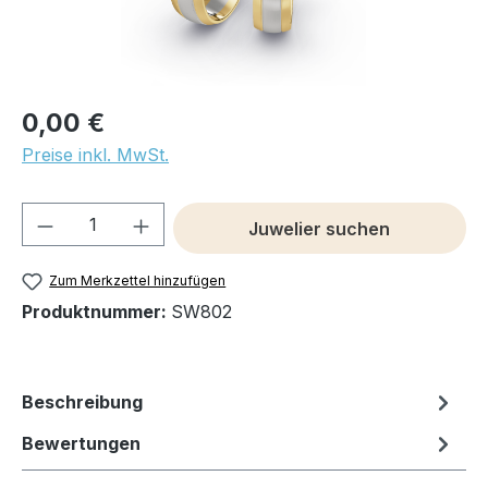
0,00 €
Preise inkl. MwSt.
Produkt Anzahl: Gib den gewünschten We
Juwelier suchen
Zum Merkzettel hinzufügen
Produktnummer:
SW802
Beschreibung
Bewertungen