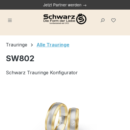
Jetzt Partner werden →
alt springen
Du ha
Trauringe
Alle Trauringe
SW802
Schwarz Trauringe Konfigurator
Bildergalerie überspringen