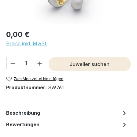
0,00 €
Preise inkl. MwSt.
Produkt Anzahl: Gib den gewünschten We
Juwelier suchen
Zum Merkzettel hinzufügen
Produktnummer:
SW761
Beschreibung
Bewertungen