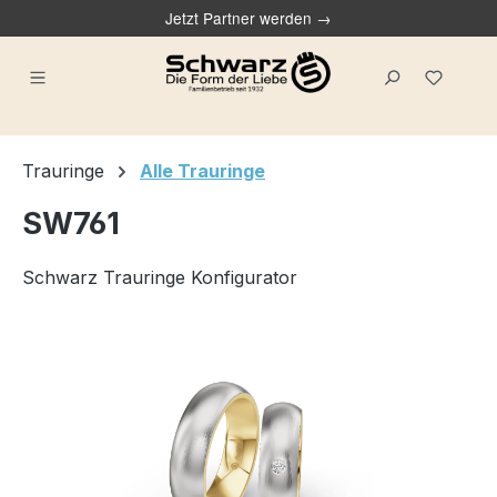
Jetzt Partner werden →
alt springen
Du ha
Trauringe
Alle Trauringe
SW761
Schwarz Trauringe Konfigurator
Bildergalerie überspringen