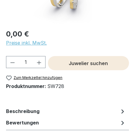
0,00 €
Preise inkl. MwSt.
Produkt Anzahl: Gib den gewünschten We
Juwelier suchen
Zum Merkzettel hinzufügen
Produktnummer:
SW728
Beschreibung
Bewertungen