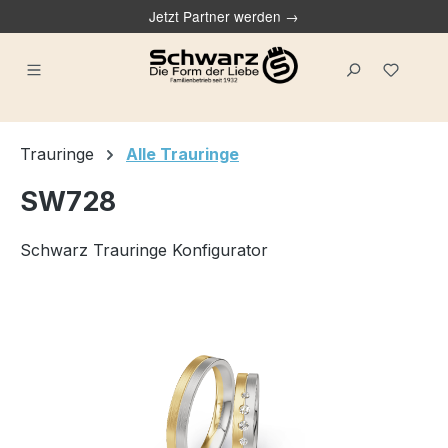
Jetzt Partner werden →
alt springen
Du ha
Trauringe
Alle Trauringe
SW728
Schwarz Trauringe Konfigurator
Bildergalerie überspringen