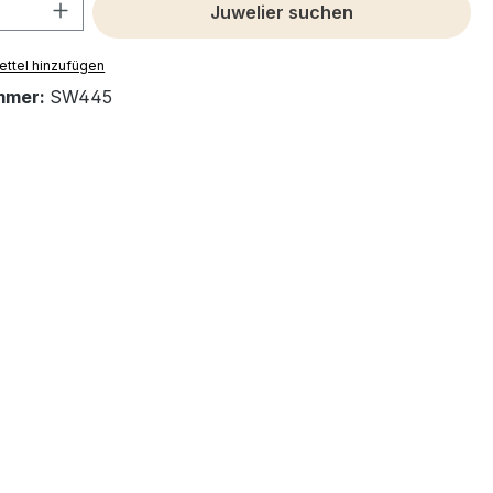
 Anzahl: Gib den gewünschten Wert ein 
Juwelier suchen
ttel hinzufügen
mmer:
SW445