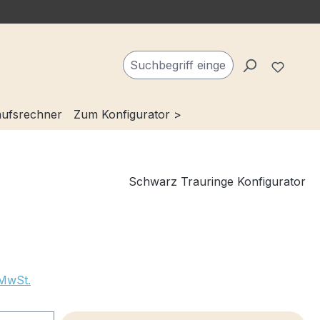
Du ha
ufsrechner
Zum Konfigurator >
Schwarz Trauringe Konfigurator
 MwSt.