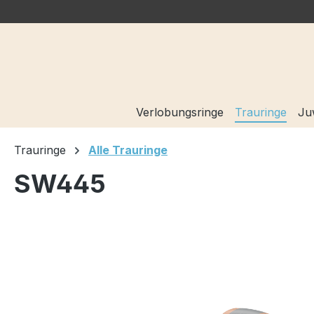
springen
Zur Hauptnavigation springen
Verlobungsringe
Trauringe
Ju
Trauringe
Alle Trauringe
SW445
Bildergalerie überspringen