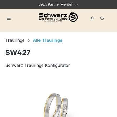
Jetzt Partner werden →
alt springen
Du ha
Trauringe
Alle Trauringe
SW427
Schwarz Trauringe Konfigurator
Bildergalerie überspringen