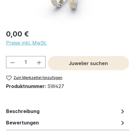
0,00 €
Preise inkl. MwSt.
Produkt Anzahl: Gib den gewünschten We
Juwelier suchen
Zum Merkzettel hinzufügen
Produktnummer:
SW427
Beschreibung
Bewertungen