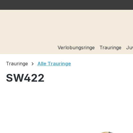
springen
Zur Hauptnavigation springen
Verlobungsringe
Trauringe
Ju
Trauringe
Alle Trauringe
SW422
Bildergalerie überspringen