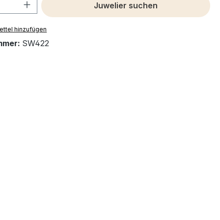
 Anzahl: Gib den gewünschten Wert ein 
Juwelier suchen
ttel hinzufügen
mmer:
SW422