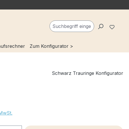
Du ha
ufsrechner
Zum Konfigurator >
Schwarz Trauringe Konfigurator
 MwSt.