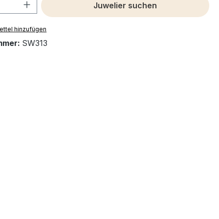
 Anzahl: Gib den gewünschten Wert ein 
Juwelier suchen
ttel hinzufügen
mmer:
SW313