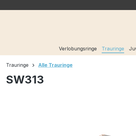
springen
Zur Hauptnavigation springen
Verlobungsringe
Trauringe
Ju
Trauringe
Alle Trauringe
SW313
Bildergalerie überspringen