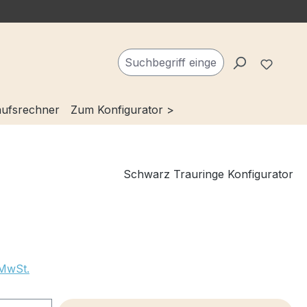
Du ha
ufsrechner
Zum Konfigurator >
Schwarz Trauringe Konfigurator
 MwSt.