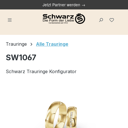
Jetzt Partner werden →
alt springen
Du ha
Trauringe
Alle Trauringe
SW1067
Schwarz Trauringe Konfigurator
Bildergalerie überspringen