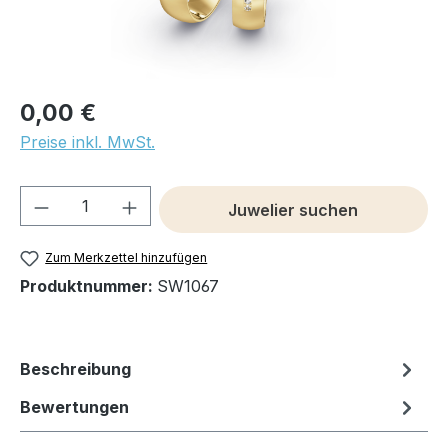
0,00 €
Preise inkl. MwSt.
Produkt Anzahl: Gib den gewünschten We
Juwelier suchen
Zum Merkzettel hinzufügen
Produktnummer:
SW1067
Beschreibung
Bewertungen