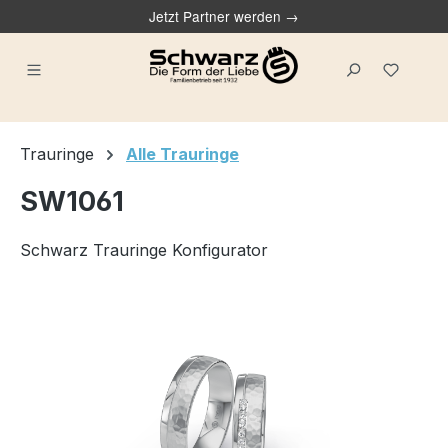
Jetzt Partner werden →
alt springen
Du ha
Trauringe
Alle Trauringe
SW1061
Schwarz Trauringe Konfigurator
Bildergalerie überspringen