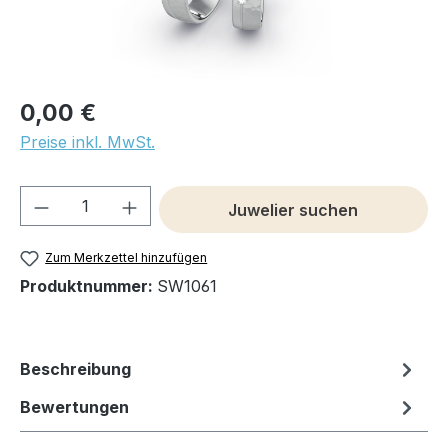
0,00 €
Preise inkl. MwSt.
Produkt Anzahl: Gib den gewünschten We
Juwelier suchen
Zum Merkzettel hinzufügen
Produktnummer:
SW1061
Beschreibung
Bewertungen