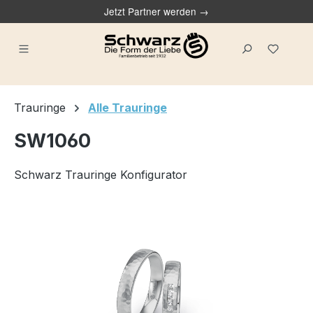
Jetzt Partner werden →
alt springen
Du ha
Trauringe
Alle Trauringe
SW1060
Schwarz Trauringe Konfigurator
Bildergalerie überspringen