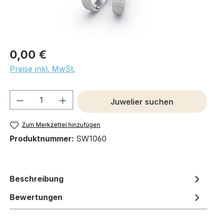
0,00 €
Preise inkl. MwSt.
Produkt Anzahl: Gib den gewünschten We
Juwelier suchen
Zum Merkzettel hinzufügen
Produktnummer:
SW1060
Beschreibung
Bewertungen