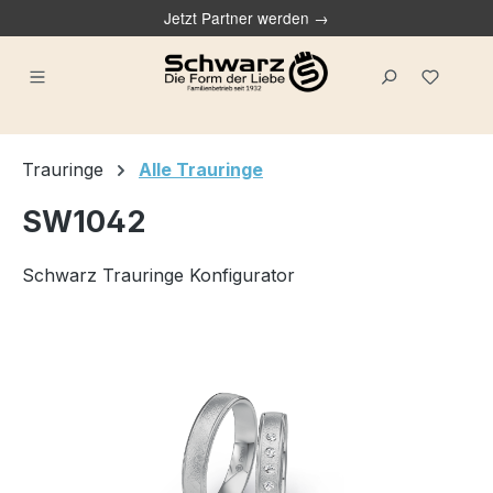
Jetzt Partner werden →
alt springen
Du ha
Trauringe
Alle Trauringe
SW1042
Schwarz Trauringe Konfigurator
Bildergalerie überspringen