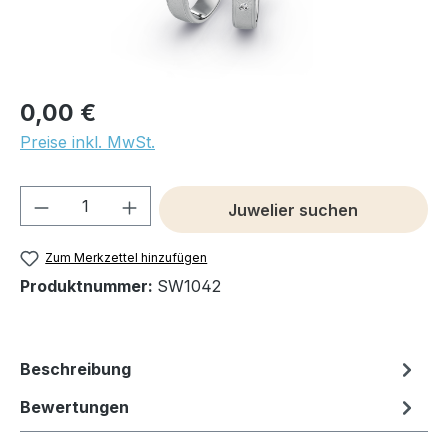
0,00 €
Preise inkl. MwSt.
Produkt Anzahl: Gib den gewünschten We
Juwelier suchen
Zum Merkzettel hinzufügen
Produktnummer:
SW1042
Beschreibung
Bewertungen