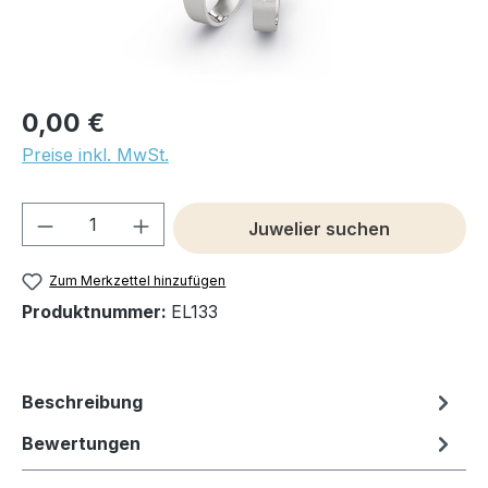
0,00 €
Preise inkl. MwSt.
Produkt Anzahl: Gib den gewünschten We
Juwelier suchen
Zum Merkzettel hinzufügen
Produktnummer:
EL133
Beschreibung
Bewertungen