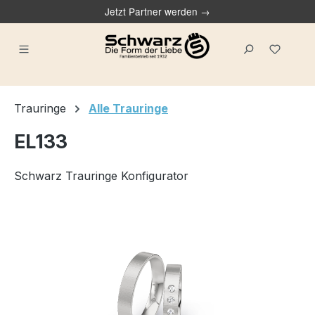
Jetzt Partner werden →
alt springen
Du ha
Trauringe
Alle Trauringe
EL133
Schwarz Trauringe Konfigurator
Bildergalerie überspringen